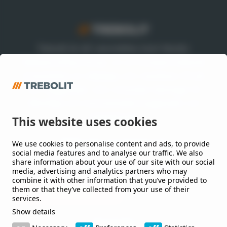
Trebolit är ett varumärke inom Nordic
Waterproofing Group, en av Europas ledande
leverantörer av takpapp och membran till tak
och byggnader, som utvecklar lösningar till
offentliga och kommersiella byggnader och
anläggningar.
This website uses cookies
We use cookies to personalise content and ads, to provide
Håll mig uppdaterad
social media features and to analyse our traffic. We also
share information about your use of our site with our social
Jag vill gärna få nyheter från er.
media, advertising and analytics partners who may
combine it with other information that you’ve provided to
them or that they’ve collected from your use of their
services.
Show details
Kontakt