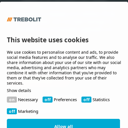
Waterproofing Group, en av Europas ledande
leverantörer av takpapp och membran till tak
och byggnader, som utvecklar lösningar till
offentliga och kommersiella byggnader och
anläggningar.
This website uses cookies
We use cookies to personalise content and ads, to provide
Håll mig uppdaterad
social media features and to analyse our traffic. We also
share information about your use of our site with our social
Jag vill gärna få nyheter från er.
media, advertising and analytics partners who may
combine it with other information that you’ve provided to
them or that they’ve collected from your use of their
services.
Show details
Kontakt
Necessary
Preferences
Statistics
Bruksgatan 42 263 39 Höganäs
Marketing
+46 410-480 00
Allow all