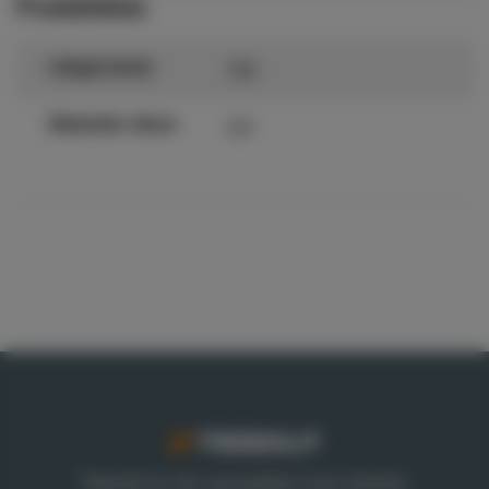
Produktdata
150
Längd (mm)
4,8
Diameter skruv
Trebolit är ett varumärke inom Nordic