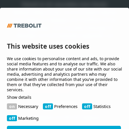
Trebolit är ett varumärke inom Nordic
Waterproofing Group, en av Europas ledande
leverantörer av takpapp och membran till tak
och byggnader, som utvecklar lösningar till
offentliga och kommersiella byggnader och
anläggningar.
This website uses cookies
We use cookies to personalise content and ads, to provide
Håll mig uppdaterad
social media features and to analyse our traffic. We also
share information about your use of our site with our social
Jag vill gärna få nyheter från er.
media, advertising and analytics partners who may
combine it with other information that you’ve provided to
them or that they’ve collected from your use of their
services.
Show details
Kontakt
Necessary
Preferences
Statistics
Bruksgatan 42 263 39 Höganäs
Marketing