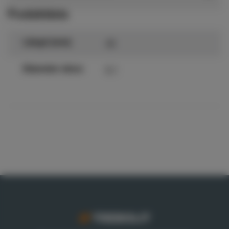
Produktdata
40
Längd (mm)
6,1
Diameter skruv