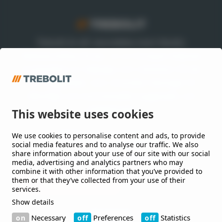
Trebolit är ett varumärke inom Nordic
Waterproofing Group, en av Europas ledande
leverantörer av takpapp och membran till tak
och byggnader, som utvecklar lösningar till
offentliga och kommersiella byggnader och
anläggningar.
This website uses cookies
We use cookies to personalise content and ads, to provide
Håll mig uppdaterad
social media features and to analyse our traffic. We also
share information about your use of our site with our social
Jag vill gärna få nyheter från er.
media, advertising and analytics partners who may
combine it with other information that you’ve provided to
them or that they’ve collected from your use of their
services.
Show details
Kontakt
Necessary
Preferences
Statistics