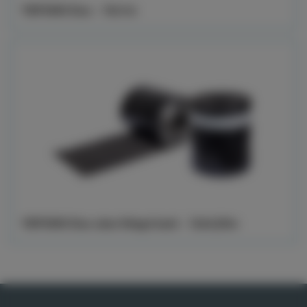
YEP3500 Duo - 10x1m
YEP3500 Duo utan frilagd kant - 12x0,25m