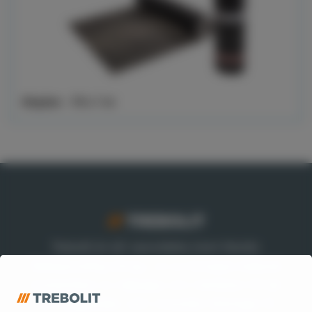
Aluplan - 10 x 1 m
Trebolit är ett varumärke inom Nordic
Waterproofing Group, en av Europas ledande
leverantörer av takpapp och membran till tak
och byggnader, som utvecklar lösningar till