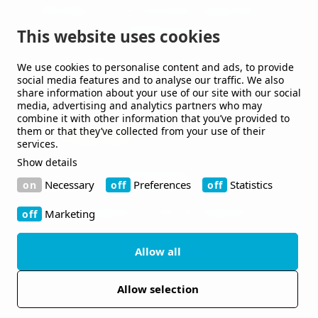
offentliga och kommersiella byggnader och
anläggningar.
This website uses cookies
We use cookies to personalise content and ads, to provide
Håll mig uppdaterad
social media features and to analyse our traffic. We also
share information about your use of our site with our social
Jag vill gärna få nyheter från er.
media, advertising and analytics partners who may
combine it with other information that you’ve provided to
them or that they’ve collected from your use of their
services.
Show details
Kontakt
Necessary
Preferences
Statistics
Bruksgatan 42 263 39 Höganäs
Marketing
+46 410-480 00
Allow all
Allow selection