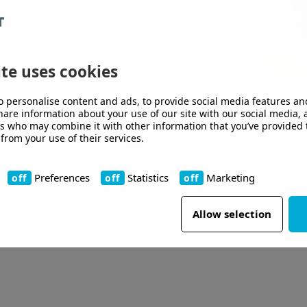
Solar
Gröna Tak
te uses cookies
o personalise content and ads, to provide social media features an
share information about your use of our site with our social media,
rs who may combine it with other information that you’ve provided 
 from your use of their services.
Preferences
Statistics
Marketing
Allow selection