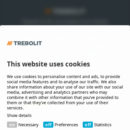
Trebolit är ett varumärke inom Nordic
Waterproofing Group, en av Europas ledande
leverantörer av takpapp och membran till tak
och byggnader, som utvecklar lösningar till
offentliga och kommersiella byggnader och
anläggningar.
This website uses cookies
We use cookies to personalise content and ads, to provide
Håll mig uppdaterad
social media features and to analyse our traffic. We also
share information about your use of our site with our social
Jag vill gärna få nyheter från er.
media, advertising and analytics partners who may
combine it with other information that you’ve provided to
them or that they’ve collected from your use of their
services.
Show details
Kontakt
Necessary
Preferences
Statistics