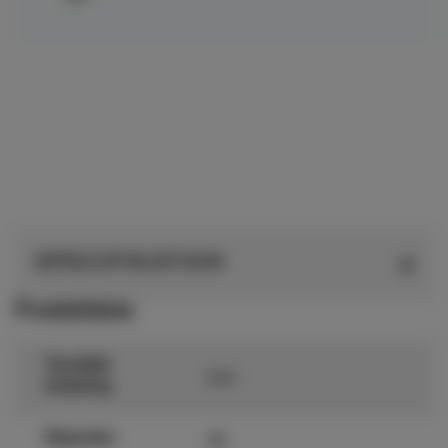
SPECIFIKATION
Produktdata
Tjocklek
310
isolering
48
Diameter