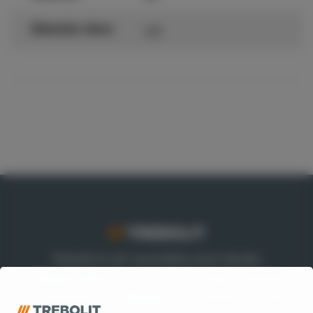
4,8
Diameter skruv
Trebolit är ett varumärke inom Nordic
Waterproofing Group, en av Europas ledande
leverantörer av takpapp och membran till tak