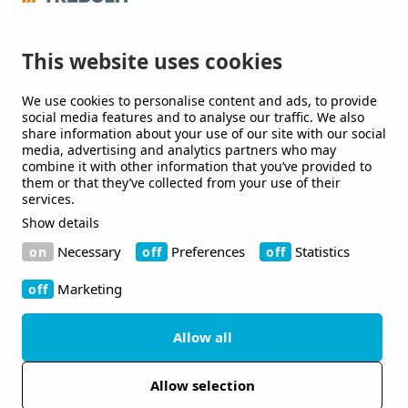
och byggnader, som utvecklar lösningar till
offentliga och kommersiella byggnader och
anläggningar.
This website uses cookies
We use cookies to personalise content and ads, to provide
Håll mig uppdaterad
social media features and to analyse our traffic. We also
share information about your use of our site with our social
Jag vill gärna få nyheter från er.
media, advertising and analytics partners who may
combine it with other information that you’ve provided to
them or that they’ve collected from your use of their
services.
Show details
Kontakt
Necessary
Preferences
Statistics
Bruksgatan 42 263 39 Höganäs
Marketing
+46 410-480 00
Allow all
Allow selection