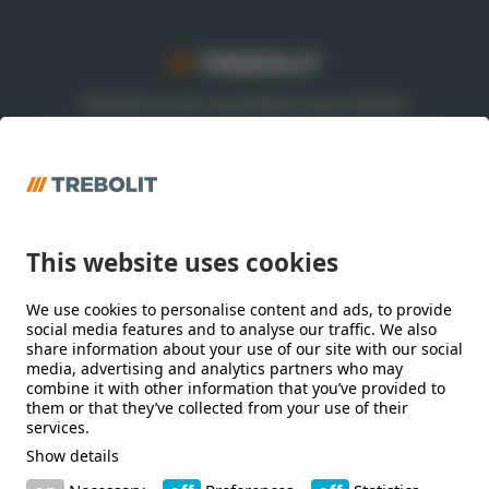
Trebolit är ett varumärke inom Nordic
Waterproofing Group, en av Europas ledande
leverantörer av takpapp och membran till tak
och byggnader, som utvecklar lösningar till
offentliga och kommersiella byggnader och
anläggningar.
This website uses cookies
We use cookies to personalise content and ads, to provide
Håll mig uppdaterad
social media features and to analyse our traffic. We also
share information about your use of our site with our social
Jag vill gärna få nyheter från er.
media, advertising and analytics partners who may
combine it with other information that you’ve provided to
them or that they’ve collected from your use of their
services.
Show details
Kontakt