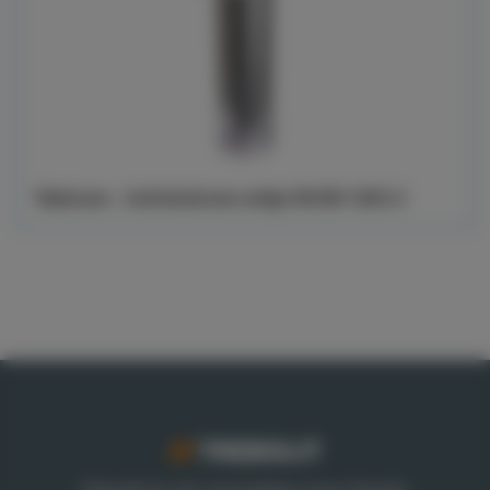
Takbrunn - Insticksbrunn enligt SS EN 1253-2