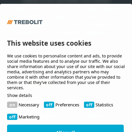
Trebolit är ett varumärke inom Nordic
Waterproofing Group, en av Europas ledande
leverantörer av takpapp och membran till tak
och byggnader, som utvecklar lösningar till
offentliga och kommersiella byggnader och
anläggningar.
This website uses cookies
We use cookies to personalise content and ads, to provide
Håll mig uppdaterad
social media features and to analyse our traffic. We also
share information about your use of our site with our social
Jag vill gärna få nyheter från er.
media, advertising and analytics partners who may
combine it with other information that you’ve provided to
them or that they’ve collected from your use of their
services.
Show details
Kontakt
Necessary
Preferences
Statistics
Bruksgatan 42 263 39 Höganäs
Marketing
+46 410-480 00