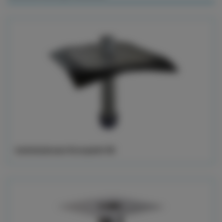
Insticksbrunn Komplett 90