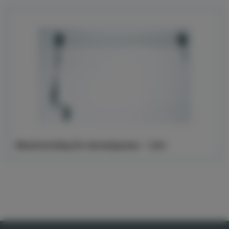
Manöverstång för skruvöppnare - 1,5m