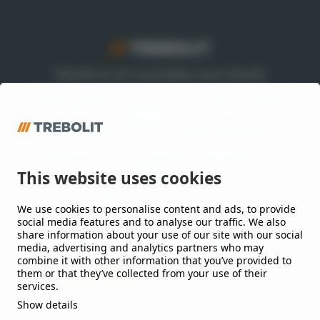
Trebolit är ett varumärke inom Nordic
Waterproofing Group, en av Europas ledande
leverantörer av takpapp och membran till tak
och byggnader, som utvecklar lösningar till
offentliga och kommersiella byggnader och
anläggningar.
This website uses cookies
We use cookies to personalise content and ads, to provide
Håll mig uppdaterad
social media features and to analyse our traffic. We also
share information about your use of our site with our social
Jag vill gärna få nyheter från er.
media, advertising and analytics partners who may
combine it with other information that you’ve provided to
them or that they’ve collected from your use of their
services.
Show details