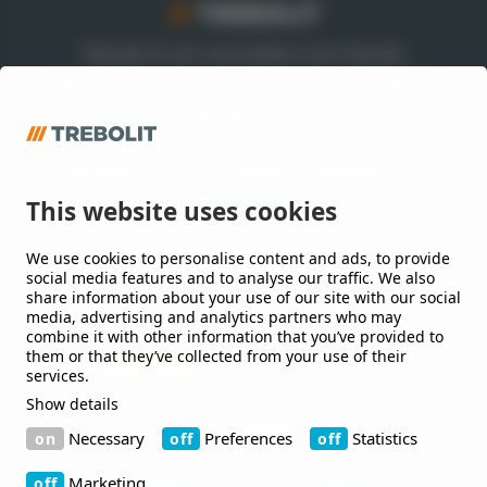
Trebolit är ett varumärke inom Nordic
Waterproofing Group, en av Europas ledande
leverantörer av takpapp och membran till tak
och byggnader, som utvecklar lösningar till
offentliga och kommersiella byggnader och
anläggningar.
This website uses cookies
We use cookies to personalise content and ads, to provide
Håll mig uppdaterad
social media features and to analyse our traffic. We also
share information about your use of our site with our social
Jag vill gärna få nyheter från er.
media, advertising and analytics partners who may
combine it with other information that you’ve provided to
them or that they’ve collected from your use of their
services.
Show details
Kontakt
Necessary
Preferences
Statistics
Bruksgatan 42 263 39 Höganäs
Marketing