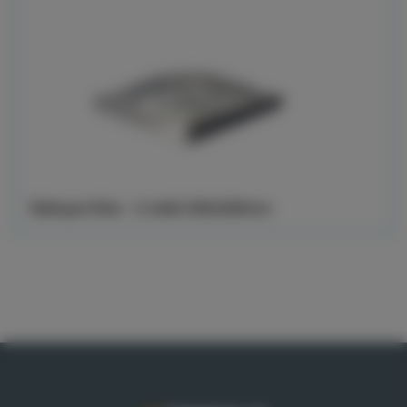
Takkupol Klar - 3-skikt 520x520mm