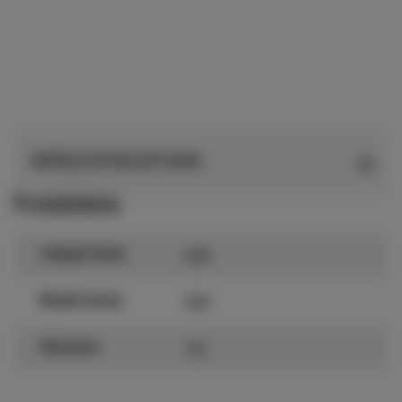
SPECIFIKATION
Produktdata
600
Längd (mm)
600
Bredd (mm)
Trä
Stomme