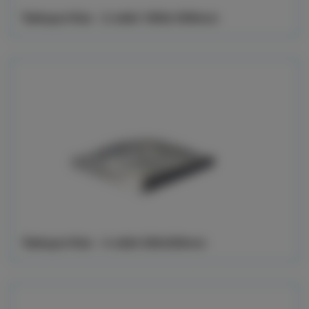
Takkupol Klar - 2-skikt 1000x1000mm
Takkupol Klar - 4-skikt 520x520mm