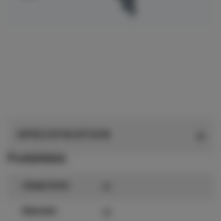
SPECIFIKATION
Produktdata
35
Längd (mm)
40
Diameter