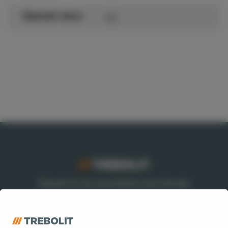
5,2
Diameter skruv
Trebolit är ett varumärke inom Nordic
Waterproofing Group, en av Europas ledande
leverantörer av takpapp och membran till tak
och byggnader, som utvecklar lösningar till