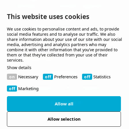
offentliga och kommersiella byggnader och
anläggningar.
This website uses cookies
We use cookies to personalise content and ads, to provide
Håll mig uppdaterad
social media features and to analyse our traffic. We also
share information about your use of our site with our social
Jag vill gärna få nyheter från er.
media, advertising and analytics partners who may
combine it with other information that you’ve provided to
them or that they’ve collected from your use of their
services.
Show details
Kontakt
Necessary
Preferences
Statistics
Bruksgatan 42 263 39 Höganäs
Marketing
+46 410-480 00
Allow all
Allow selection