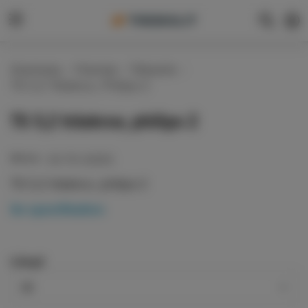
Sök
VÄL
general.menu
Startsida
Yttertak
Tillbehör
TS 5,2 Träskruv, Philips 2
TS 5,2 träskruv, philips 2
50-TS-52025
Art.nr.:
TS 5,2 träskruv, philips 2
Se specifikation
Längd