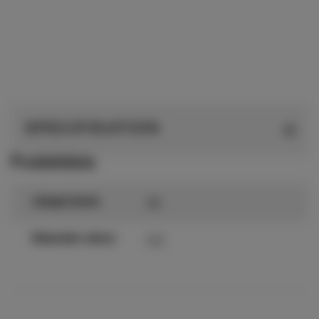
SPECIFIKATION
Produktdata
25
Längd (mm)
5,2
Diameter skruv