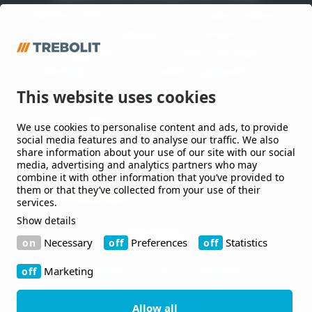
Waterproofing Group, en av Europas ledande
leverantörer av takpapp och membran till tak
och byggnader, som utvecklar lösningar till
offentliga och kommersiella byggnader och
anläggningar.
This website uses cookies
We use cookies to personalise content and ads, to provide
Håll mig uppdaterad
social media features and to analyse our traffic. We also
share information about your use of our site with our social
Jag vill gärna få nyheter från er.
media, advertising and analytics partners who may
combine it with other information that you’ve provided to
them or that they’ve collected from your use of their
services.
Show details
Kontakt
Necessary
Preferences
Statistics
Bruksgatan 42 263 39 Höganäs
Marketing
+46 410-480 00
Allow all