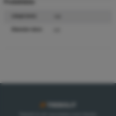
Produktdata
140
Längd (mm)
4,8
Diameter skruv
Trebolit är ett varumärke inom Nordic