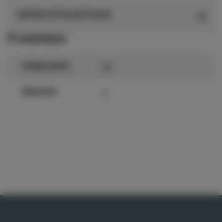
SPECIFIKATION
Produktdata
30
Längd (mm)
5
Diameter