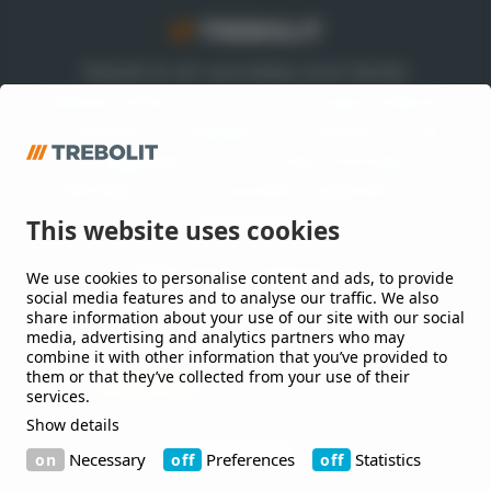
Trebolit är ett varumärke inom Nordic
Waterproofing Group, en av Europas ledande
leverantörer av takpapp och membran till tak
och byggnader, som utvecklar lösningar till
offentliga och kommersiella byggnader och
anläggningar.
This website uses cookies
We use cookies to personalise content and ads, to provide
Håll mig uppdaterad
social media features and to analyse our traffic. We also
share information about your use of our site with our social
Jag vill gärna få nyheter från er.
media, advertising and analytics partners who may
combine it with other information that you’ve provided to
them or that they’ve collected from your use of their
services.
Show details
Kontakt
Necessary
Preferences
Statistics