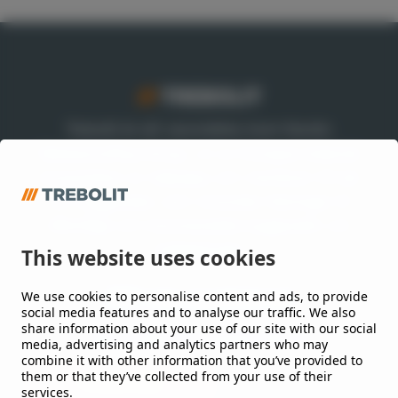
Trebolit är ett varumärke inom Nordic
Waterproofing Group, en av Europas ledande
leverantörer av takpapp och membran till tak
och byggnader, som utvecklar lösningar till
offentliga och kommersiella byggnader och
anläggningar.
This website uses cookies
We use cookies to personalise content and ads, to provide
Håll mig uppdaterad
social media features and to analyse our traffic. We also
share information about your use of our site with our social
Jag vill gärna få nyheter från er.
media, advertising and analytics partners who may
combine it with other information that you’ve provided to
them or that they’ve collected from your use of their
services.