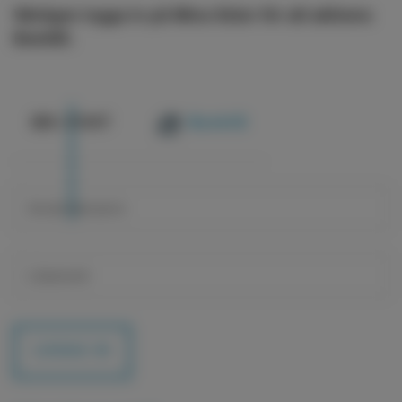
Vänligen logga in på Mina Sidor för att aktivera
BankID.
@
E-POST
BankID
LOGGA IN