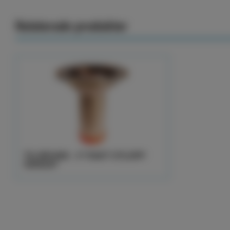
Relaterade produkter
TG-BRUNN - 4" RAKT UTLOPP
GÄNGAT