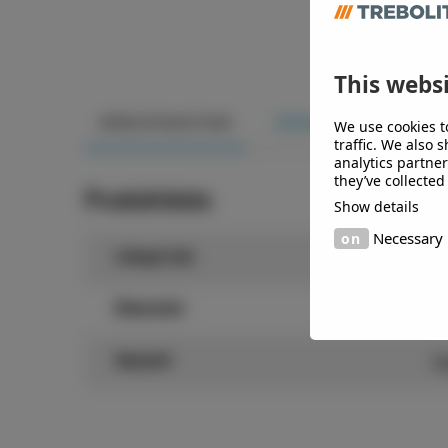
This websi
We use cookies t
SPECIFIKATION
DOKUMENT
traffic. We also 
analytics partne
they’ve collected
Produktdata
Show details
Necessary
3
Längd (m)
1
Diameter
Tä
Garanti