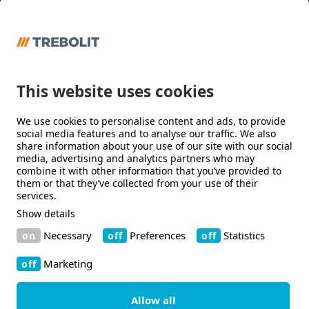
Waterproofing Group, en av Europas ledande
leverantörer av takpapp och membran till tak
och byggnader, som utvecklar lösningar till
offentliga och kommersiella byggnader och
anläggningar.
This website uses cookies
We use cookies to personalise content and ads, to provide
Håll mig uppdaterad
social media features and to analyse our traffic. We also
share information about your use of our site with our social
Jag vill gärna få nyheter från er.
media, advertising and analytics partners who may
combine it with other information that you’ve provided to
them or that they’ve collected from your use of their
services.
Show details
Kontakt
Necessary
Preferences
Statistics
Bruksgatan 42 263 39 Höganäs
Marketing
+46 410-480 00
Allow all