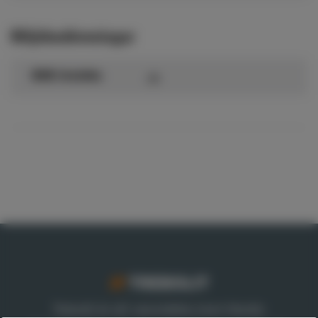
Miljöbedömningar
Ja
BVB Undviks
Trebolit är ett varumärke inom Nordic