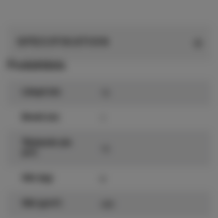
SPECIFIKATION
Produktdata
15
Längd (m)
1
Bredd (m)
Täckande yta
15
(m²)
6
Vikt (kg)
400
Vikt (g/m²)