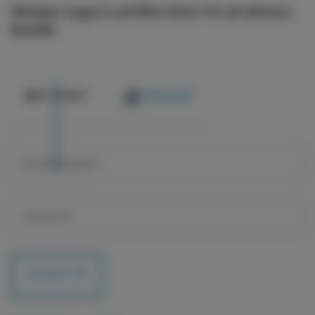
Vänligen logga in på Mina Sidor för att aktivera
BankID.
@
E-POST
BankID
LOGGA IN