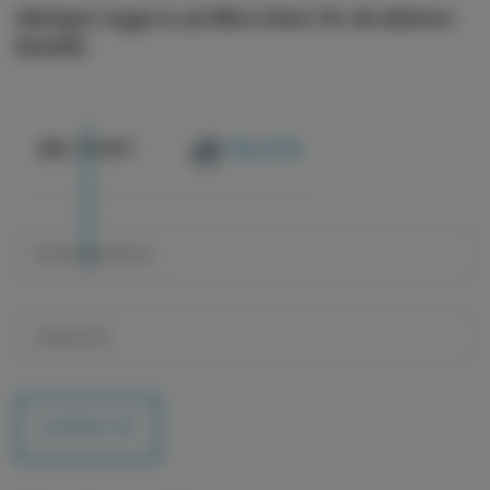
Vänligen logga in på Mina Sidor för att aktivera
BankID.
@
E-POST
BankID
LOGGA IN