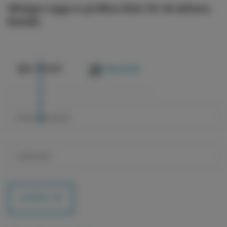
Vänligen logga in på Mina Sidor för att aktivera
BankID.
@
E-POST
BankID
LOGGA IN