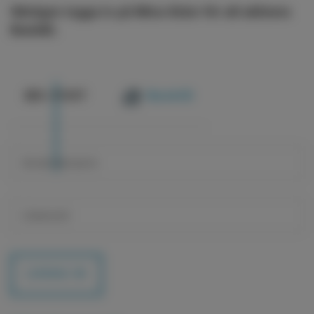
Vänligen logga in på Mina Sidor för att aktivera
BankID.
@
E-POST
BankID
LOGGA IN