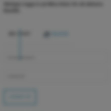
Vänligen logga in på Mina Sidor för att aktivera
BankID.
@
E-POST
BankID
LOGGA IN