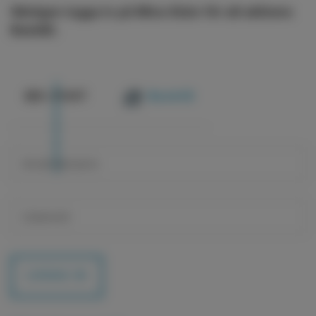
Vänligen logga in på Mina Sidor för att aktivera
BankID.
@
E-POST
BankID
LOGGA IN