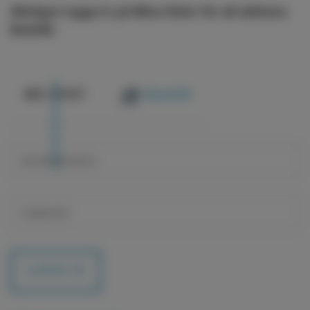
Vänligen logga in på Mina Sidor för att aktivera
BankID.
@
E-POST
BankID
LOGGA IN