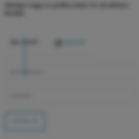
Vänligen logga in på Mina Sidor för att aktivera
BankID.
@
E-POST
BankID
LOGGA IN