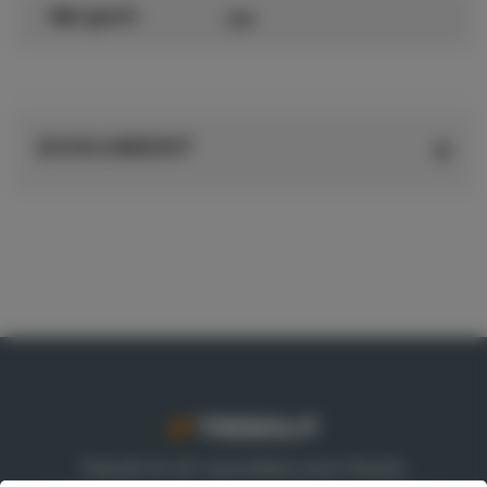
200
Vikt (g/m²)
DOKUMENT
Trebolit är ett varumärke inom Nordic