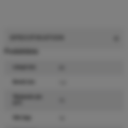
SPECIFIKATION
Produktdata
63
Längd (m)
1,2
Bredd (m)
Täckande yta
75
(m²)
15
Vikt (kg)