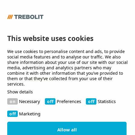
Waterproofing Group, en av Europas ledande
leverantörer av takpapp och membran till tak
och byggnader, som utvecklar lösningar till
offentliga och kommersiella byggnader och
anläggningar.
This website uses cookies
We use cookies to personalise content and ads, to provide
Håll mig uppdaterad
social media features and to analyse our traffic. We also
share information about your use of our site with our social
Jag vill gärna få nyheter från er.
media, advertising and analytics partners who may
combine it with other information that you’ve provided to
them or that they’ve collected from your use of their
services.
Show details
Kontakt
Necessary
Preferences
Statistics
Bruksgatan 42 263 39 Höganäs
Marketing
+46 410-480 00
Allow all